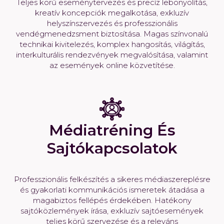
Teljes körű eseménytervezés és precíz lebonyolítás,
kreatív koncepciók megalkotása, exkluzív
helyszínszervezés és professzionális
vendégmenedzsment biztosítása. Magas színvonalú
technikai kivitelezés, komplex hangosítás, világítás,
interkulturális rendezvények megvalósítása, valamint
az események online közvetítése.
Médiatréning És
Sajtókapcsolatok
Professzionális felkészítés a sikeres médiaszereplésre
és gyakorlati kommunikációs ismeretek átadása a
magabiztos fellépés érdekében. Hatékony
sajtóközlemények írása, exkluzív sajtóesemények
teljes körű szervezése és a releváns