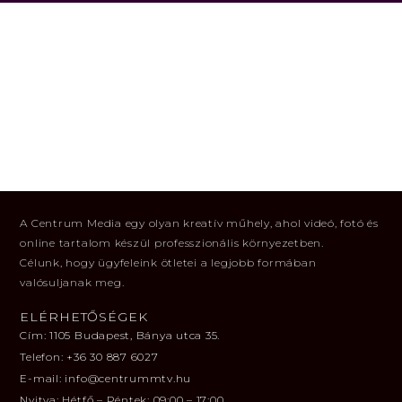
A Centrum Media egy olyan kreatív műhely, ahol videó, fotó és
online tartalom készül professzionális környezetben.
Célunk, hogy ügyfeleink ötletei a legjobb formában
valósuljanak meg.
ELÉRHETŐSÉGEK
Cím: 1105 Budapest, Bánya utca 35.
Telefon: ‪+36 30 887 6027‬
E-mail: info@centrummtv.hu
Nyitva: Hétfő – Péntek: 09:00 – 17:00