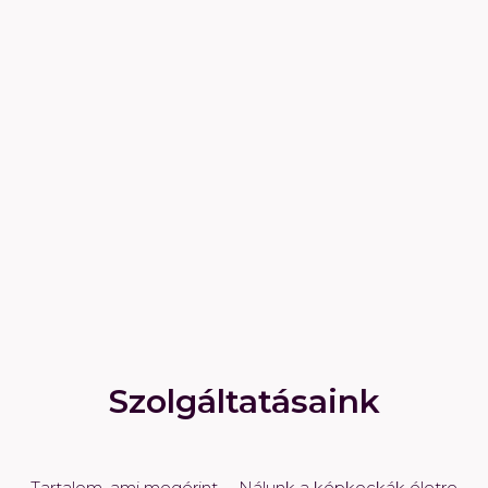
Szolgáltatásaink
Tartalom, ami megérint. – Nálunk a képkockák életre