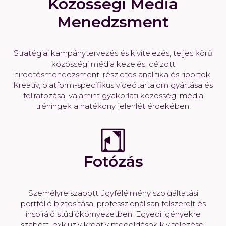
Közösségi Média
Menedzsment
Stratégiai kampánytervezés és kivitelezés, teljes körű
közösségi média kezelés, célzott
hirdetésmenedzsment, részletes analitika és riportok.
Kreatív, platform-specifikus videótartalom gyártása és
feliratozása, valamint gyakorlati közösségi média
tréningek a hatékony jelenlét érdekében.
Fotózás
Személyre szabott ügyfélélmény szolgáltatási
portfólió biztosítása, professzionálisan felszerelt és
inspiráló stúdiókörnyezetben. Egyedi igényekre
szabott, exkluzív kreatív megoldások kivitelezése,